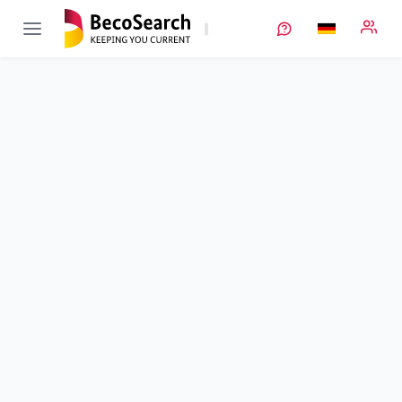
ARTEMYS
Verbundprojekt öffnen
Skalierbare, kostengünstige Fertigungstechnologien für
Kompositkathoden und Elektrolytseparatoren in
Festkörperbatterien
Teilprojekt
10
von 11
In-situ- und In-operando-Charakterisierung von
Feststoffzellen
Laufzeit
01.07.2017 - 31.12.2020
Ausführende Stelle
KIT
•
INT
•
BELLA
Standort
Eggenstein-Leopoldshafen