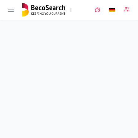
ProLiMA
Verbundprojekt öffnen
Prozessierung von Lithium-Metall-Anoden –
Konfektionierung, Handhabung und Kontaktierung
Teilprojekt
4
von 6
Ultraschallschweißen und -schneiden für Lithium-Metall-
Folien zur Herstellung von Anoden
Laufzeit
01.01.2019 - 31.12.2021
Ausführende Stelle
Herrmann
Standort
Karlsbad
Fördersumme
62.076,00 €
Projektvolumen
k. A.
Fördergeber
BMFTR
Beschreibung
Projektdaten
Schlagworte
Kontakt