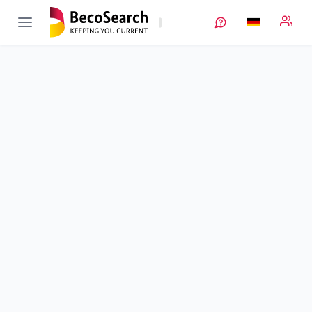
KMU-Innovativ:
Verbundprojekt
AutoKlass
öffnen
Automatische Klassierung von Partikeln aus Dispersionen zur
Rohstoffrückgewinnung in der Anwendung
Teilprojekt
1
von 4
Entwicklung eines Steuerungsinstruments für die
Röhrenzentrifuge
Laufzeit
01.10.2018 - 31.12.2020
Ausführende Stelle
CEPA
Standort
Lahr
Fördersumme
229.873,00 €
Projektvolumen
k. A.
Fördergeber
BMFTR