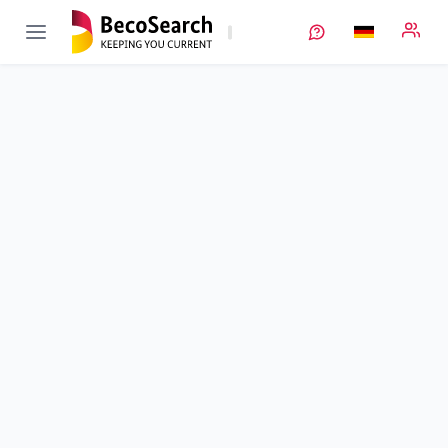
StoryEV
Verbundprojekt öffnen
Feststoff-Lithium-Ionen-Batterie für elektrische Fahrzeuge
Teilprojekt
2
von 3
Fokus Porosität in den Elektroden und Gitterbaufehler im
Feststoffelektrolyten
Laufzeit
01.08.2018 - 31.12.2021
Ausführende Stelle
FhG
•
Fraunhofer Batterien
•
ISC
Standort
Würzburg
Fördersumme
261.935,00 €
Projektvolumen
261.935,00 €
Fördergeber
BMWE
Beschreibung
Projektdaten
Kontakt
Weitere Infos