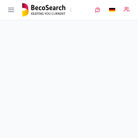
S2taR
Verbundprojekt öffnen
Entwicklung von Recyclingprozessen für Feststoffbatterien
Teilprojekt
2
von 5
Laufzeit
01.01.2021 - 31.12.2023
Ausführende Stelle
FZ Jülich
•
IMD
•
IMD-2
Standort
Jülich
Fördersumme
398.167,00 €
Projektvolumen
398.167,00 €