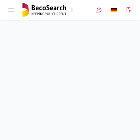
ViPro
Verbundprojekt öffnen
Entwicklung virtueller Produktionssysteme in der
Batteriezellfertigung zur prozessübergreifenden
Produktionssteuerung
Teilprojekt
1
von 4
Laufzeit
01.10.2020 - 31.03.2024
Ausführende Stelle
FhG
•
Fraunhofer Batterien
•
IPA
Standort
Stuttgart
Fördersumme
732.063,00 €
Projektvolumen
732.063,00 €
Fördergeber
BMFTR
Projektdaten
Kontakt
Weitere Infos