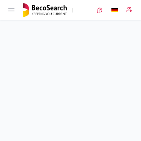
ViPro
Verbundprojekt öffnen
Entwicklung virtueller Produktionssysteme in der
Batteriezellfertigung zur prozessübergreifenden
Produktionssteuerung
Teilprojekt
4
von 4
Laufzeit
01.10.2020 - 31.03.2024
Ausführende Stelle
ZSW
•
StO Ulm
•
ECP
•
Digitalisierung, Track
and Trace & Prozessoptimierung
Standort
Ulm
Fördersumme
468.683,00 €
Projektvolumen
468.683,00 €
Fördergeber
BMFTR
Projektdaten
Kontakt
Weitere Infos