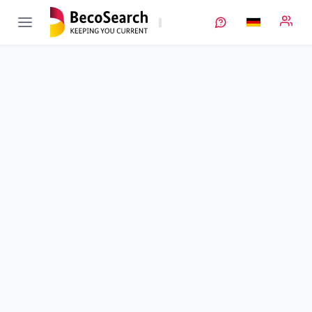
FELIZIA
Verbundprojekt öffnen
Festelektrolyte als Enabler für Lithium-Zellen in automobilen
Anwendungen
Teilprojekt
7
von 10
Laufzeit
01.01.2016 - 31.12.2018
Ausführende Stelle
KIT
•
IAM
•
ET
Standort
Karlsruhe
Fördersumme
852.415,00 €
Projektvolumen
869.644,00 €