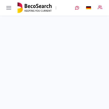
HEMkoop
Verbundprojekt öffnen
Hochenergiematerialien – kosteneffizient und ökologisch
prozessiert
Teilprojekt
3
von 6
Laufzeit
01.01.2018 - 30.06.2021
Ausführende Stelle
SGL Carbon
Standort
Meitingen
Fördersumme
344.292,00 €
Projektvolumen
k. A.
Fördergeber
BMFTR
Projektdaten
Schlagworte
Kontakt
Weitere Infos