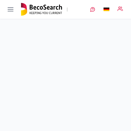
FiMaLiS
Verbundprojekt öffnen
Monolithische, faserbasierte Hybrid-Kathodenmaterialien für
zyklusstabile Lithium-Schwefel-Hochleistungsbatterien mit
großer spezifischer Oberfläche
Teilprojekt
1
von 5
Anwendung und Evaluation von LiS-Zellen im automobilen
Bereich
Laufzeit
01.09.2017 - 28.02.2021
Ausführende Stelle
Mercedes-Benz
Standort
Stuttgart
Fördersumme
196.518,00 €
Projektvolumen
k. A.
Fördergeber
BMWE