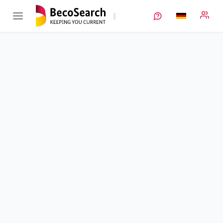
BaSiS
Verbundprojekt öffnen
Entwicklung einer physikalisch basierten und experimentell
validierten Multiskalen-Simulationsmethodik zur Prädiktion
des Crashverhaltens von Lithium-Ionen-Batterien und zur
frühzeitigen Sicherheitsbewertung von Zelldesigns
Teilprojekt
2
von 7
Entwicklung und Optimierung von HTT-Zellen
Laufzeit
01.09.2017 - 31.08.2021
Ausführende Stelle
EL-Cell
Standort
Hamburg
Fördersumme
112.545,00 €
Projektvolumen
k. A.
Fördergeber
BMWE