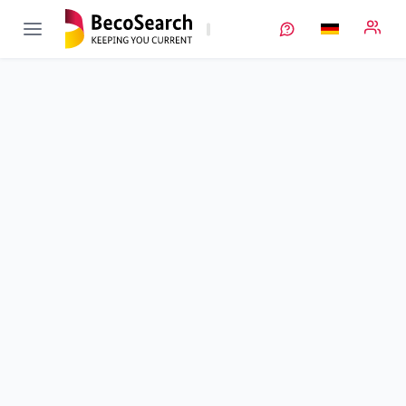
MaLiBa
Verbundprojekt öffnen
Maßgeschneiderte Lithium-Metall-Anoden für zukünftige
Batteriesysteme
Teilprojekt
3
von 4
Risikoanalyse für Lithiummetall-Anoden und Sicherheitstests
Laufzeit
01.01.2019 - 31.12.2021
Ausführende Stelle
SGS
•
Kompetenzzentrum München
Standort
München
Fördersumme
168.459,00 €
Projektvolumen
851.385,00 €
Fördergeber
BMFTR
Beschreibung
Projektdaten
Schlagworte
Kontakt