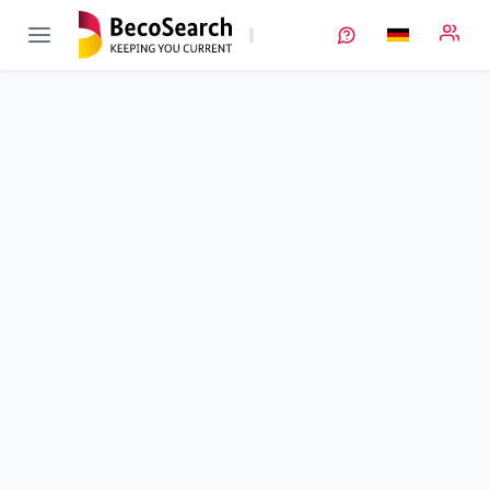
KaSiLi
Verbundprojekt öffnen
Strukturmechanische Kathodenadaption an Silicium- und
Lithium-basierte Anodenwerkstoffe
Teilprojekt
4
von 4
Laufzeit
01.11.2019 - 30.04.2023
Ausführende Stelle
IFW
Standort
Dresden
Fördersumme
293.575,00 €
Projektvolumen
293.575,00 €