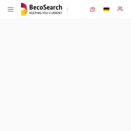
KomVar
Verbundprojekt öffnen
Entwicklung einer kompetitiven Variantenfertigung für
Lithium-Akkumulatoren mit Dienstleistungscharakter
Teilprojekt
4
von 4
Begleitende Zellproduktionsforschung zur Entwicklung neuer
Prozesse und Qualitätskonzepte für die kompetitive
Variantenfertigung von Lithium-Akkumulatoren
Laufzeit
01.09.2019 - 31.12.2021
Ausführende Stelle
ZSW
•
StO Ulm
•
ECP
Standort
Ulm
Fördersumme
871.000,00 €
Projektvolumen
871.000,00 €
Fördergeber
BMWE