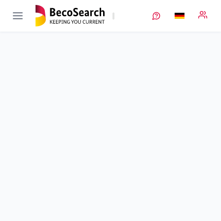
EVOLi2S
Verbundprojekt öffnen
Evaluierung der technisch wirtschaftlichen Vorteile des Open-
Cell-Moduls bei Lithium-Ionen und Lithium-Schwefel Batterien
im Hinblick auf stationäre und mobile Anwendungen
Teilprojekt
5
von 8
Elektrolytoptimierung für Lithium-Schwefel-Batterien im Open
Cell Module
Laufzeit
01.08.2018 - 31.01.2022
Ausführende Stelle
FZ Jülich
•
IMD
•
IMD-4/HI MS
Standort
Münster
Fördersumme
147.142,00 €
Projektvolumen
147.142,00 €
Fördergeber
BMWE