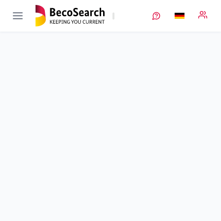
SiKo
Verbundprojekt öffnen
Silizium-Komposit-Anodenmaterialien - Maßgeschneiderte
Materialien und Prozesse hinsichtlich Performance und
Kosten
Teilprojekt
3
von 4
Material-Charakterisierung in Vollzellen
Laufzeit
01.06.2020 - 31.12.2023
Ausführende Stelle
VARTA Microbattery
Standort
Ellwangen (Jagst)
Fördersumme
238.262,00 €
Projektvolumen
k. A.
Fördergeber
BMWE
Beschreibung
Projektdaten
Kontakt
Weitere Infos