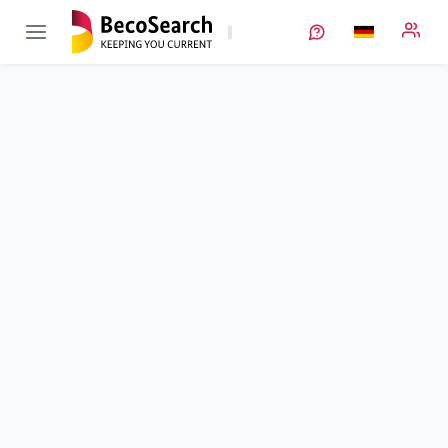
AnaLiBa
Verbundprojekt öffnen
Analytik an Lithium-Ionen-Batterien
Teilprojekt
1
von 3
Laufzeit
01.01.2021 - 30.06.2024
Ausführende Stelle
FhG
•
Fraunhofer Batterien
•
ICT
Standort
Pfinztal
Fördersumme
519.476,00 €
Projektvolumen
519.476,00 €