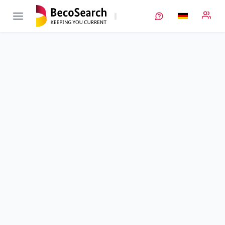
AnaLiBa
Verbundprojekt öffnen
Analytik an Lithium-Ionen-Batterien
Teilprojekt
2
von 3
Laufzeit
01.01.2021 - 30.06.2024
Ausführende Stelle
KIT
•
IAM
•
AWP
Standort
Eggenstein-Leopoldshafen
Fördersumme
504.992,00 €
Projektvolumen
504.992,00 €