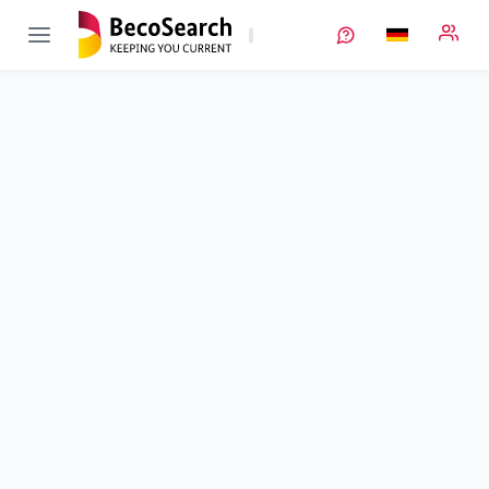
LOWVOLMON
Verbundprojekt öffnen
Monitoring schwerflüchtiger Elektrolyte in der mechanischen
Recyclingprozesskette
Teilprojekt
1
von 5
Laufzeit
01.03.2021 - 29.02.2024
Ausführende Stelle
TUBAF
•
MVTAT
Standort
Freiberg
Fördersumme
431.089,00 €
Projektvolumen
431.089,00 €