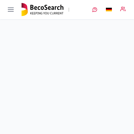
SPEISI
Verbundprojekt öffnen
Sicherheit und Zuverlässigkeit von PV-Anlagen mit
Speichersystemen unter besonderer Berücksichtigung von
Brandrisiken und Löschstrategien
Teilprojekt
5
von 5
Test- und Sicherheitsstrategien von PV-Batteriesystemen
Laufzeit
01.12.2014 - 31.05.2019
Ausführende Stelle
TÜV Rheinland LGA Products
Standort
Nürnberg
Fördersumme
563.088,00 €
Projektvolumen
k. A.
Fördergeber
BMWE
Projektdaten
Schlagworte
Kontakt
Weitere Infos