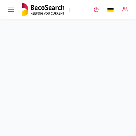
LoCoTroP
Verbundprojekt öffnen
Low-cost-Trockenbeschichtung von Batterieelektroden für
energieeffiziente und umweltgerechte Produktionsprozesse
Teilprojekt
2
von 3
Entwicklung eines Applikationsprozesses für die Low-cost-
Trockenbeschichtung von Batterieelektroden
Laufzeit
01.08.2016 - 31.12.2019
Ausführende Stelle
FhG
•
Fraunhofer Batterien
•
IPA
Standort
Stuttgart