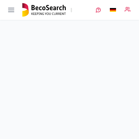
IDcycLIB
Verbundprojekt öffnen
Innovationsplattform einer grünen, detektierbaren und direkt
recycelbaren Lithium-Ionen Batterie
Teilprojekt
5
von 9
Laufzeit
01.10.2021 - 30.09.2024
Ausführende Stelle
PD
Standort
Rimpar
Fördersumme
280.614,00 €
Projektvolumen
k. A.
Fördergeber
BMFTR
Projektdaten
Schlagworte
Kontakt
Weitere Infos