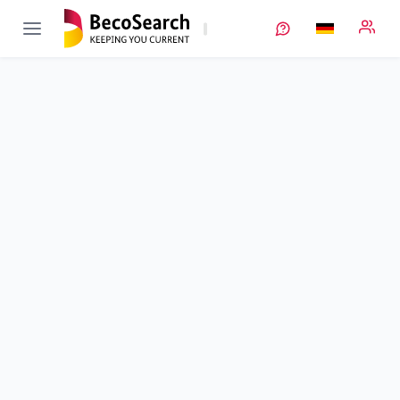
CAESAR
Verbundprojekt öffnen
Entwicklung von Hochenergie-Lithium-Ionen-Batteriezellen
für mobile Anwendungen durch Kombination von
hochinnovativen Nickel-reichen Kathodenmaterialien und
Silicium-dominanten Anoden
Teilprojekt
2
von 6
Herstellung und Optimierung von Kathodenmaterialien
Laufzeit
01.07.2021 - 31.12.2024
Ausführende Stelle
BASF
•
Abt. RC/OFP
Standort
Ludwigshafen
Fördersumme
453.887,00 €
Projektvolumen
k. A.
Fördergeber
BMWE