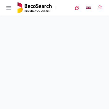
LImeSI
Verbundprojekt öffnen
Lithium-Ionen-Zellen zur Integration mit erweiterter Sensorik
Sub-project
1
von 10
Entwicklung und Integration von innovativer Sensorik,
Kommunikation und Algorithmen für anwendungsnahe
Lithium-Ionen-Batterie (LIB)-Zellen
Duration
01/06/2019 - 30/11/2022
Executing unit
Infineon
•
Abt. IFAG F OP RD FO
Location
Neubiberg
Amount of funding
2.401.886,00 €
Total budget
no information
Sponsor
BMWE
Project data
Keywords
Contact
More info