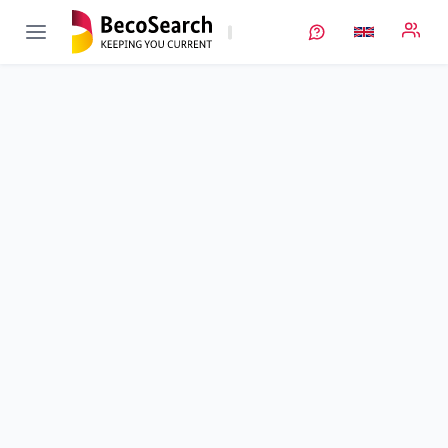
LImeSI
Verbundprojekt öffnen
Lithium-Ionen-Zellen zur Integration mit erweiterter Sensorik
Sub-project
3
von 10
Integration und Validierung von Sensoren in automotive
Lithium-Ionen Zellen
Duration
01/06/2019 - 30/11/2022
Executing unit
BMW
•
Abt. LT-1
Location
München
Amount of funding
363.285,00 €
Total budget
no information
Sponsor
BMWE
Project data
Keywords
Contact
More info