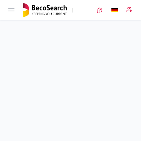
ESQUIRE
Verbundprojekt öffnen
Energiespeicherdienste für smarte Quartiere
Teilprojekt
2
von 5
Speicherdienstleistungen für Privatkunden in Kooperation mit
Kommunen
Laufzeit
01.03.2017 - 30.06.2020
Ausführende Stelle
Entega
Standort
Darmstadt
Fördersumme
314.007,00 €
Projektvolumen
785.000,00 €
Fördergeber
BMFTR
Beschreibung
Projektdaten
Schlagworte
Kontakt