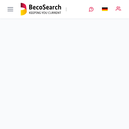
FestBatt-Daten
Verbundprojekt öffnen
Methodenplattform „Theorie und Daten“ im Rahmen des
Kompetenzclusters für Festkörperbatterien
Teilprojekt
3
von 5
Laufzeit
01.09.2018 - 31.10.2021
Ausführende Stelle
DLR
•
TT
Standort
Stuttgart
Fördersumme
583.981,00 €
Projektvolumen
583.981,00 €
Fördergeber
BMFTR
Beschreibung
Projektdaten
Schlagworte
Kontakt