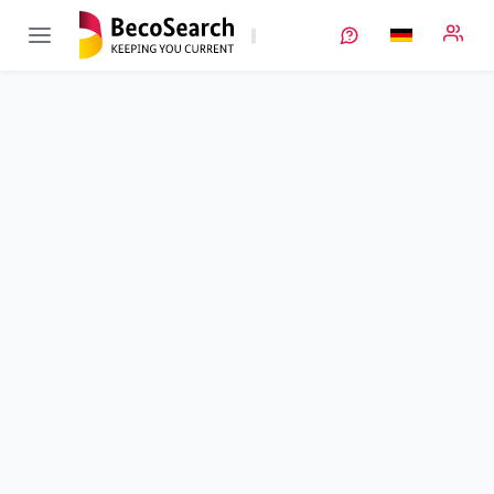
InnoRec
Verbundprojekt öffnen
Innovative Recyclingprozesse für neue Lithium-
Zellgenerationen
Teilprojekt
2
von 5
Laufzeit
01.10.2019 - 30.09.2022
Ausführende Stelle
TU Braunschweig
•
IPAT
Standort
Braunschweig
Fördersumme
289.707,00 €
Projektvolumen
289.707,00 €