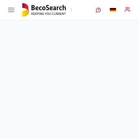
FLOW3DKAT
Verbundprojekt öffnen
Neuartige katalysierte und 3D-strukturierte
Kohlenstoffelektroden für Vanadium-Redox-Flow-Zellen
Teilprojekt
2
von 3
3D-Strukturierung und Katalyse der positive Elektrode
Laufzeit
01.10.2018 - 30.06.2022
Ausführende Stelle
MLU
•
Chemie
Standort
Halle
Fördersumme
179.579,00 €
Projektvolumen
179.579,00 €
Fördergeber
BMFTR
Projektdaten
Schlagworte
Kontakt
Weitere Infos