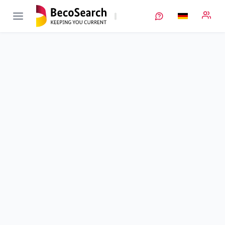
ÖkoTroP
Verbundprojekt öffnen
Ökologisch schonende Trockenbeschichtung von Batterie-
Elektroden mit optimierter Elektrodenstruktur
Teilprojekt
1
von 3
Laufzeit
01.02.2020 - 31.01.2024
Ausführende Stelle
HAW Landshut
•
TZE
•
AG Energiespeicher
Standort
Ruhstorf a. d. Rott
Fördersumme
488.430,00 €
Projektvolumen
488.430,00 €