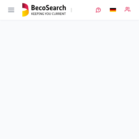
Q-LIB
Verbundprojekt öffnen
Kostensenkung und Qualitätssteigerung bei der Lithium-
Ionen-Batterie-Elektrodenfertigung durch quantitative,
optische Inline-Messtechnik
Teilprojekt
2
von 3
Entwicklung eines hochpräzisen und hochdynamischen
Systems zur inline-Nachführung eines LIBS
Laufzeit
01.11.2018 - 30.04.2022
Ausführende Stelle
Owis
Standort
Staufen im Breisgau
Fördersumme
120.083,00 €
Projektvolumen
k. A.
Fördergeber
BMWE