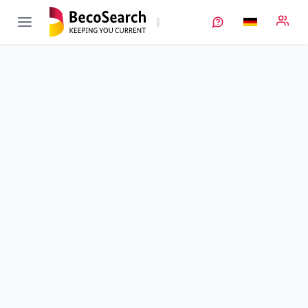
KAROFEST
Verbundprojekt öffnen
Kationen – Anionen – RedOx Aktivmaterialien für
Feststoffbatterien
Teilprojekt
3
von 3
Laufzeit
01.09.2022 - 31.08.2025
Ausführende Stelle
JLU
•
PhysChem
•
AG Janek
Standort
Gießen
Fördersumme
316.080,00 €
Projektvolumen
316.080,00 €
Fördergeber
BMFTR
Projektdaten
Schlagworte
Kontakt
Weitere Infos