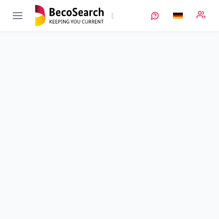
ACES
Verbundprojekt öffnen
Adaptive Regelung und Flexibilitätsvermarktung von
Batteriespeichern
Teilprojekt
1
von 2
Umsetzung von Geschäftsmodellen für die Verwendung von
Speichern in eine Abrechnungslösung
Laufzeit
01.11.2018 - 30.04.2021
Ausführende Stelle
MINcom
Standort
Oberhaching
Fördersumme
143.243,00 €
Projektvolumen
k. A.
Fördergeber
BMWE
Projektdaten
Kontakt
Weitere Infos