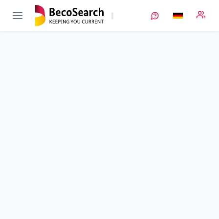
PreMo-LiB
FH-Impuls 2016: Prädiktive Modellierung der Lebenszyklen
von Lithium-Ionen-Batterien
Einzelprojekt
Laufzeit
01.03.2019 - 31.08.2020
Ausführende Stelle
HS Aalen
Standort
Aalen
Fördersumme
85.592,00 €
Projektvolumen
85.592,00 €
Fördergeber
BMFTR
Beschreibung
Projektdaten
Schlagworte
Kontakt
Inhaltliche Beschreibung des