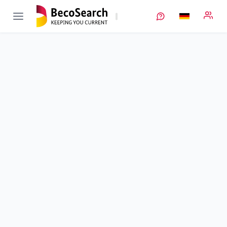
NextRedox
Verbundprojekt öffnen
Neue Membranen für Vanadium-Redox-Flow-Batterien der
nächsten Generation
Teilprojekt
2
von 4
Ionomerentwicklung
Laufzeit
01.01.2021 - 31.12.2024
Ausführende Stelle
FZ Jülich
•
IET
•
IET-2/HI ERN
Standort
Erlangen
Fördersumme
348.445,00 €
Projektvolumen
348.445,00 €
Fördergeber
BMWE
Projektdaten
Schlagworte
Kontakt
Weitere Infos