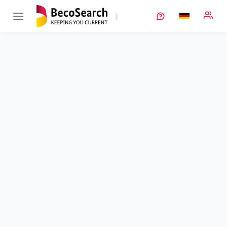
ReDesign
Verbundprojekt öffnen
Entwicklung von Gestaltungsrichtlinien für die
recyclinggerechte Konstruktion von Batteriesystemen im
Kontext der Kreislaufwirtschaft
Teilprojekt
3
von 3
Laufzeit
01.12.2020 - 29.02.2024
Ausführende Stelle
Uni Bayreuth
•
LUP
Standort
Bayreuth
Fördersumme
667.799,00 €