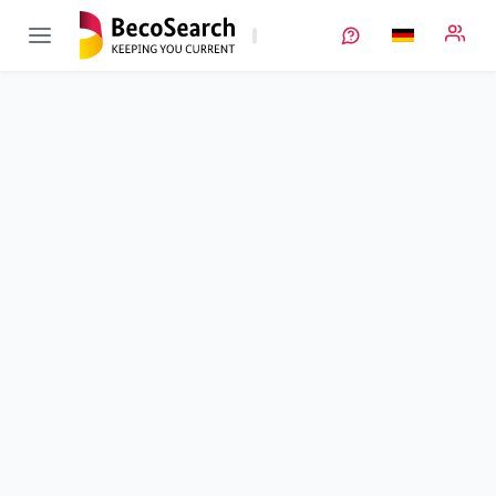
BEMA On
Verbundprojekt öffnen
Begleitmaßnahme zum Förderprogramm B@TS
Teilprojekt
2
von 3
Batterieforum Deutschland 4