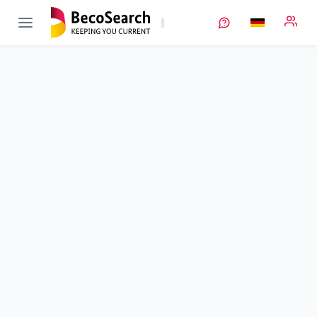
DataBatt
Verbundprojekt öffnen
Integration horizontaler Datenstrukturen in der
Batterieproduktion
Teilprojekt
4
von 4
Laufzeit
01.11.2020 - 30.04.2024
Ausführende Stelle
KIT
•
HIU
•
AEC
Standort
Ulm
Fördersumme
238.508,00 €
Projektvolumen
238.508,00 €
Fördergeber
BMFTR