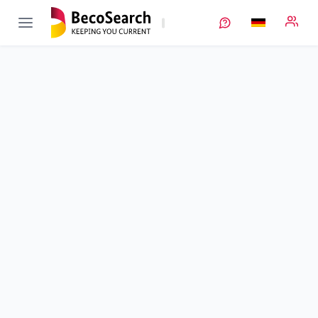
IntelliPast
Verbundprojekt öffnen
Entwicklung eines intelligenten und autonomen
Pastenproduktionsverfahrens
Teilprojekt
1
von 2
Laufzeit
01.01.2021 - 30.06.2024
Ausführende Stelle
KIT
•
MVM
Standort
Karlsruhe
Fördersumme
645.268,00 €
Projektvolumen
645.268,00 €
Fördergeber
BMFTR
Projektdaten
Kontakt
Weitere Infos