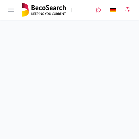
SiLine
Entwicklung von großflächigen, porösen Si-Film-Anoden für
Lithium/Silicium-NMC Energiespeichern hin zur industriellen
Fertigung
Verbundprojekt
Laufzeit
01.11.2021 - 31.10.2025
Projektkoordination
RENA
Standort
Gütenbach
Projektbeteiligte
CAU
•
MatWis
FhG
•
Fraunhofer Batterien
•
ISIT
Fördersumme
3.601.338,00 €
Projektvolumen
k. A.
Fördergeber
BMFTR