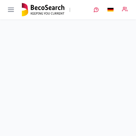
OekoMatBatt
Verbundprojekt öffnen
Ökologisch und ökonomisch nachhaltige Materialien für die
Kathoden- und Anodenbeschichtung in der Lithium-Ionen-
Batterie
Teilprojekt
3
von 5
Laufzeit
01.08.2021 - 31.07.2024
Ausführende Stelle
FhG
•
Fraunhofer Batterien
•
IST
Standort
Braunschweig
Fördersumme
296.861,00 €
Projektvolumen
296.861,00 €
Fördergeber
BMFTR
Projektdaten
Schlagworte
Kontakt
Weitere Infos