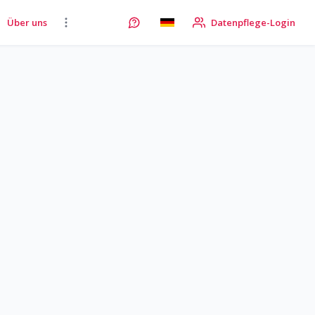
Über uns
Datenpflege-Login
Becosearch-Kürzel
KLiB
Standort
10117
Berlin
Berlin