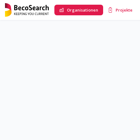
Organisationen
Projekte
KLiB e. V.
Das KLiB ist ein industrieübergreifender Verbund, der alle Kompe
bündelt. Für den Hochtechnologie-Standort Deutschland ebenso w
Batterietechnologien global wettbewerbsfähig zu sein. Um diese We
Netzwerks die Batterie-Wertschöpfungskreislaufe in Deutschland 
80 Unternehmen, anwendungsnahe Forschungsinstitute und Dienst
zusammengeschlossen, um im vorwettbewerblichen Umfeld die Wert
Das KLiB betreibt und pflegt unter anderem BecoSearch und ein Ba
Batterieforum Deutschland.
Allgemeine Infos
Auf einen Blick
Projekte
Traweba-Ak
KLiB e. V.
Friedrichstr.
95
10117
Berlin
DE