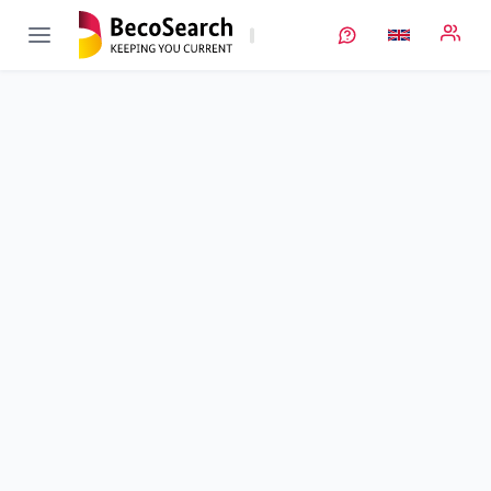
S3B
Verbundprojekt öffnen
Werkstoffe und Grenzflächendesign für Natrium-
Festkörperbatterie
Sub-project
2
von 2
Natrium-Festelektrolyttestzelle: Elektrochemische
Charakterisierung und Dauerbetrieb
Duration
01/04/2021 - 31/03/2024
Executing unit
EL-Cell
Location
Hamburg
Amount of funding
186.516,00 €
Total budget
no information
Sponsor
BMFTR
Project data
Keywords
Contact
More info