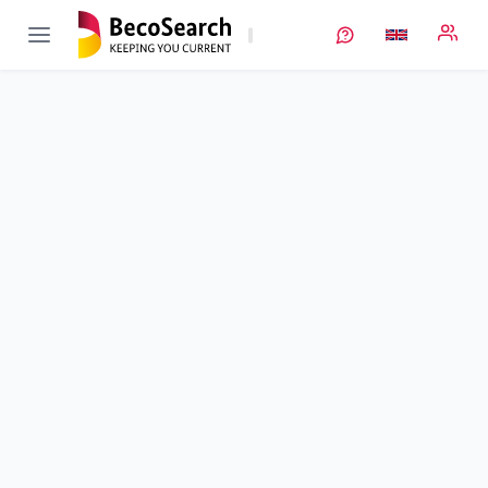
ProfiStruk
Verbundprojekt öffnen
Prozess- und Anlagenentwicklung zur prozessintegrierten In-
line-Strukturierung von Lithium-Ionen-Elektroden
Sub-project
2
von 2
Duration
01/10/2019 - 31/03/2023
Executing unit
BLB+
•
BLB
Location
Braunschweig
Amount of funding
1.087.507,00 €
Total budget
1.087.507,00 €