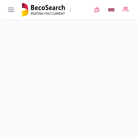
KomVar
Verbundprojekt öffnen
Entwicklung einer kompetitiven Variantenfertigung für
Lithium-Akkumulatoren mit Dienstleistungscharakter
Sub-project
3
von 4
Zell-technische Zieldefinition, Anlagensetup und
wirtschaftliche Konzepterstellung der kompetitiven
Variantenfertigung
Duration
01/09/2019 - 31/12/2021
Executing unit
P3 automotive
Location
Stuttgart
Amount of funding
456.100,00 €
Total budget
no information
Sponsor
BMWE