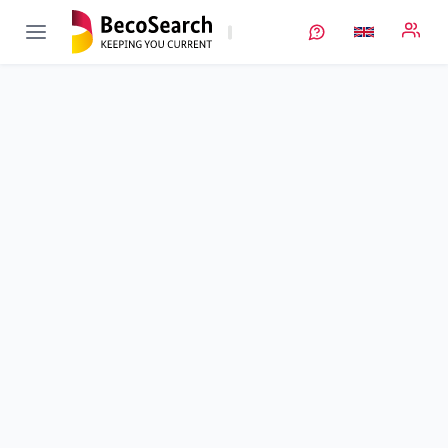
OptiChargePlus
Verbundprojekt öffnen
Effizienzsteigerung und Optimierung einer regenerativ
versorgten Ladeinfrastruktur mit Vanadium-Redox-Flow-
Batterie durch nutzungsorientiertes Lade-und
Energiemanagement, innovative DC-Netzstruktur und
Anbindung an das Internet
Sub-project
3
von 5
Effizienzsteigerung und Optimierung der VRF-Batterie
Duration
01/12/2019 - 31/01/2024
Executing unit
Schmid Energy Systems