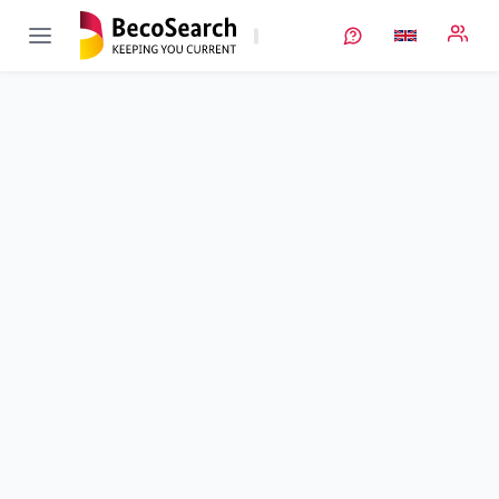
RollBatt
Verbundprojekt öffnen
Weiterentwicklung von Wickelprozessen und zylindrischen
Zellen
Sub-project
1
von 2
Duration
01/03/2020 - 28/02/2023
Executing unit
ZSW
•
StO Ulm
•
ECM
•
Post-Mortem Analysen
Location
Ulm
Amount of funding
717.894,00 €
Total budget
717.894,00 €