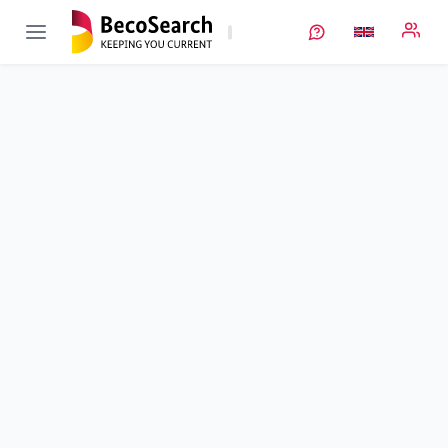
ÖkoTroP
Verbundprojekt öffnen
Ökologisch schonende Trockenbeschichtung von Batterie-
Elektroden mit optimierter Elektrodenstruktur
Sub-project
1
von 3
Duration
01/02/2020 - 31/01/2024
Executing unit
HAW Landshut
•
TZE
•
AG Energiespeicher
Location
Ruhstorf a. d. Rott
Amount of funding
488.430,00 €
Total budget
488.430,00 €