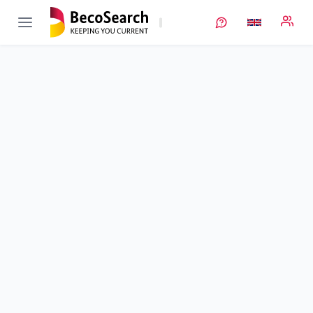
ÖkoTroP
Verbundprojekt öffnen
Ökologisch schonende Trockenbeschichtung von Batterie-
Elektroden mit optimierter Elektrodenstruktur
Sub-project
3
von 3
Duration
01/02/2020 - 31/01/2024
Executing unit
FhG
•
Fraunhofer Batterien
•
IPA
Location
Stuttgart
Amount of funding
1.521.069,00 €
Total budget
1.521.069,00 €