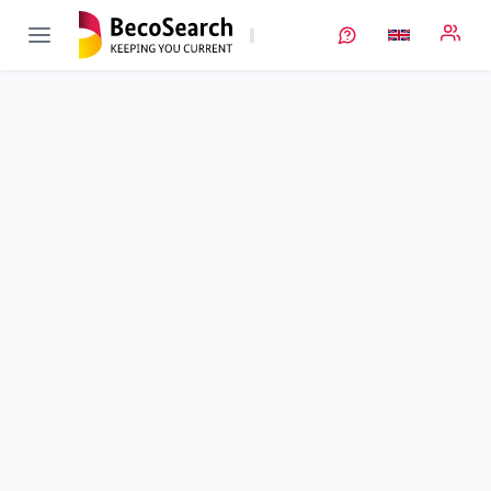
InCa
Verbundprojekt öffnen
Grenzflächen in Komposit All-Solid-State Kathoden:
Erweiterte Charakterisierung und Optimierung (DEU-JPN)
Sub-project
3
von 4
Duration
01/06/2019 - 31/12/2021
Executing unit
JLU
•
PhysChem
•
AG Janek
Location
Gießen
Amount of funding
189.338,00 €
Total budget
189.338,00 €
Sponsor
BMFTR
Description
Project data
Contact
More info